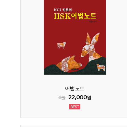
어법노트
22,000
0
원
원
BEST