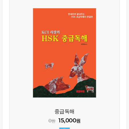
중급독해
15,000
0
원
원