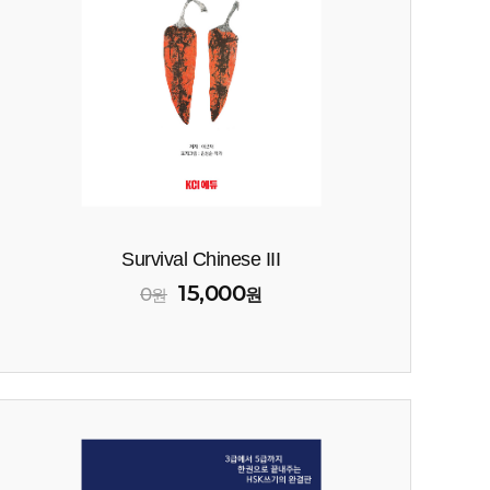
Survival Chinese III
15,000
0
원
원