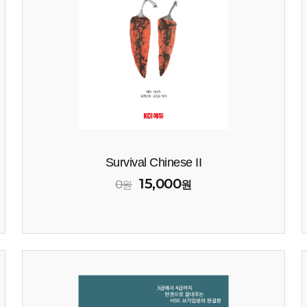
Survival Chinese II
15,000
0
원
원