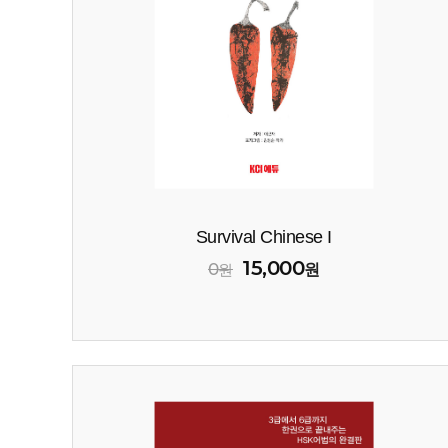
Survival Chinese I
15,000
0
원
원