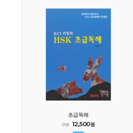
초급독해
12,500
0
원
원