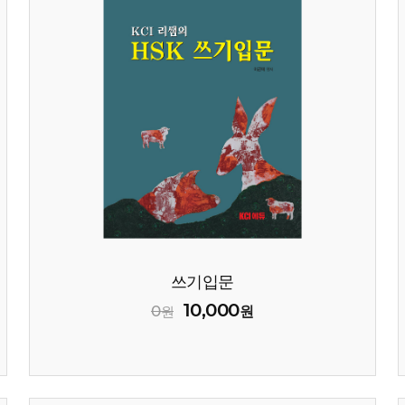
쓰기입문
10,000
0
원
원