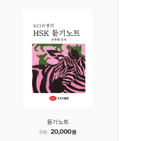
듣기노트
20,000
0
원
원